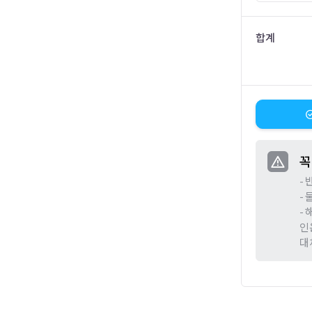
합계
꼭
-
-
-
인
대