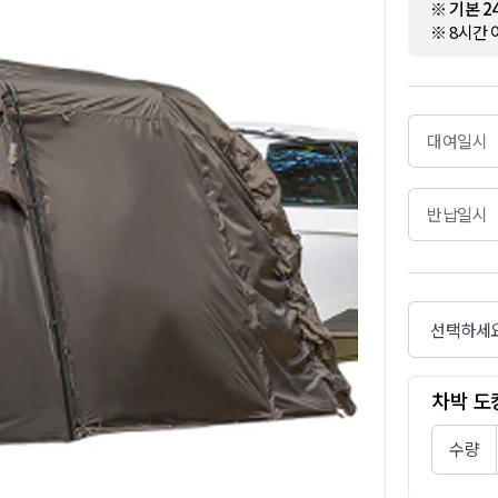
※ 기본 
※ 8시간 
대여일시
반납일시
차박 도
수량