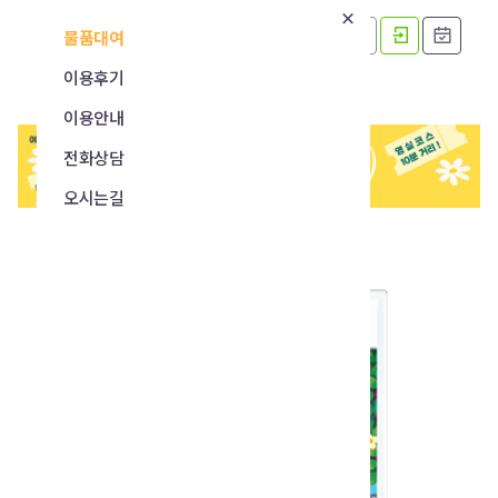
물품대여
이용후기
이용안내
전화상담
오시는길