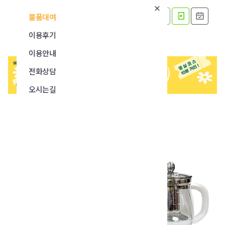
물품대여
이용후기
이용안내
전화상담
오시는길