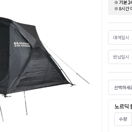
※ 기본 
※ 8시간 
대여일시
반납일시
노르딕 
수량