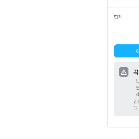
합계
꼭
-
-
-
인
대