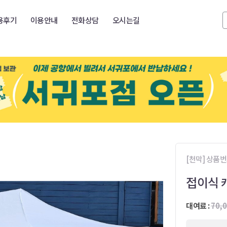
용후기
이용안내
전화상담
오시는길
[천막] 상품번호
접이식 
대여료 :
70,