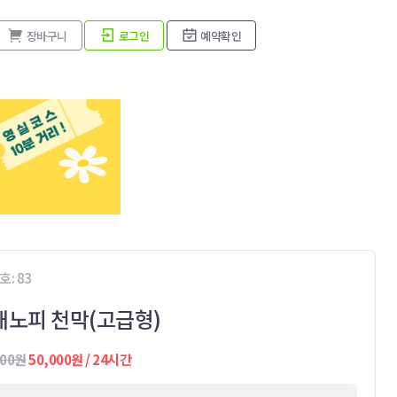
장바구니
로그인
예약확인
: 83
캐노피 천막(고급형)
000원
50,000원 / 24시간