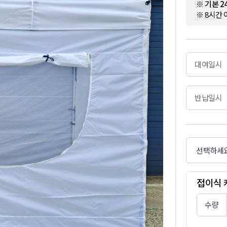
※ 기본 
※ 8시간 
대여일시
반납일시
접이식 
수량