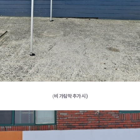
(
비 가림막 추가 시)