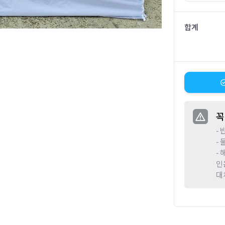
합계
꼭
-
-
-
인
대