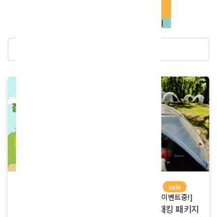
놀거리
생활용품
전체보기
상품명 검색
new
new
sale
[오쉐어]
[출시기념 이벤트중!]
오!딜리버리 짐보관&
초경량 백패킹 패키지