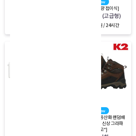
[버몬트]
new
등산스틱
[K2/초경량 접이식]
등산스틱(고급형)
7,000원 / 24시간
12,000원 / 24시간
sale
new
[인물중심 셀프스냅]
[전 제품 K2 등산화 랜덤배
정 *K2 26년 신상 그라파
커플여행 패키지
입고*]
(A5100+여친렌즈