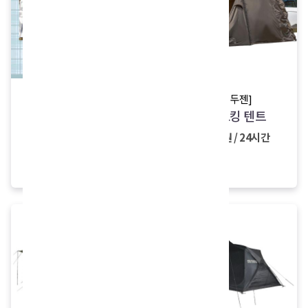
[아이두젠]
new
sale
차박 도킹 텐트
[캠프닉/카크닉]
미니멀 캠프닉 패키지
35,000원 / 24시간
26,000원
21,000원 / 24시간