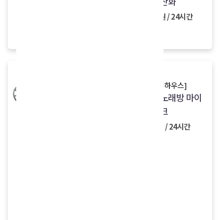
등산화
+삼각대)
11,000원 / 24시간
29,000원
25,000원 / 24시간
[NOKTA&MAKRO]
[디엠피하우스]
심플렉스(SIMPLEX)
블루투스 노래방 마이
금속탐지기
크
28,000원 / 24시간
5,000원 / 24시간