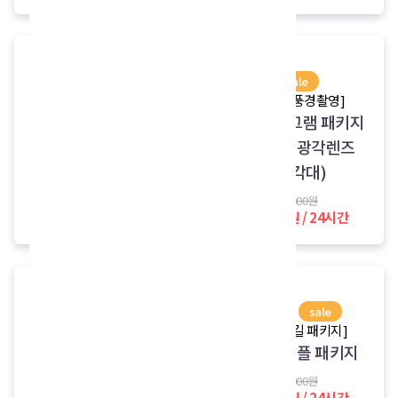
[국제규격 포커칩세트]
sale
포커칩(카드포함)
[광활한 풍경촬영]
풍경스타그램 패키지
5,000원 / 24시간
(A5100+광각렌즈
+삼각대)
39,000원
35,000원 / 24시간