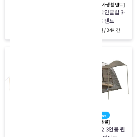
[ZED]
[슬기로운의사생활 텐트]
1-2인용 원터치 텐트
스위스알파인클럽 3-
(백패킹텐트)
4인용 텐트
30,000원 / 24시간
35,000원 / 24시간
new
new
[스톤콜]
[캠프텐버]
감성캠핑 2-3인용 원
감성캠핑 5-6인용 원