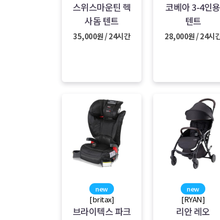
스위스마운틴 헥
코베아 3-4인
사돔 텐트
텐트
35,000원 / 24시간
28,000원 / 24시
new
new
[britax]
[RYAN]
브라이텍스 파크
리안 레오