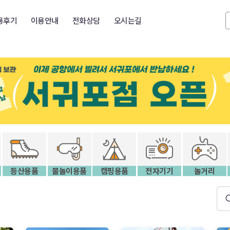
용후기
이용안내
전화상담
오시는길
등산용품
물놀이용품
캠핑용품
전자기기
놀거리