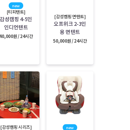
new
[티피텐트]
[감성캠핑 면텐트]
감성캠핑 4-5인
오프위크 2-3인
인디언텐트
용 면텐트
40,000원 / 24시간
50,000원 / 24시간
[감성캠핑 시리즈]
new