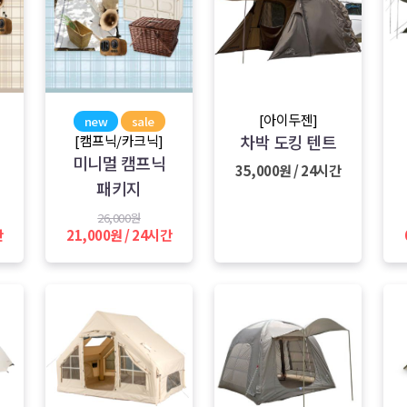
[아이두젠]
new
sale
차박 도킹 텐트
[캠프닉/카크닉]
미니멀 캠프닉
35,000원 / 24시간
패키지
26,000원
간
21,000원 / 24시간