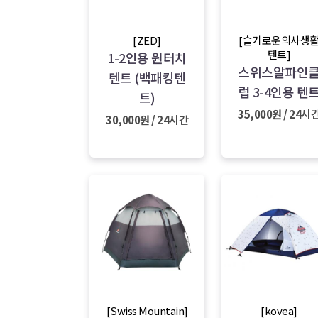
[ZED]
[슬기로운의사생
텐트]
1-2인용 원터치
스위스알파인
텐트 (백패킹텐
럽 3-4인용 텐
트)
35,000원 / 24시
30,000원 / 24시간
[Swiss Mountain]
[kovea]