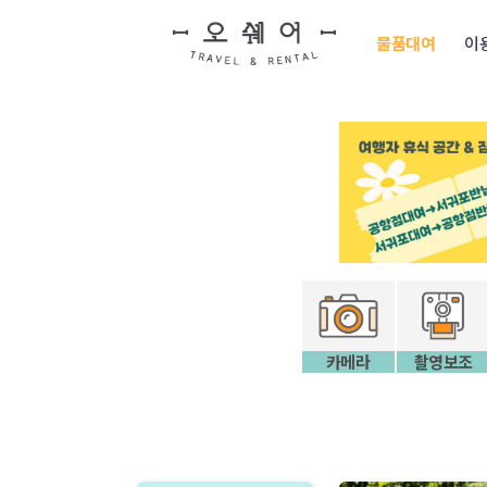
물품대여
이
카메라
촬영보조