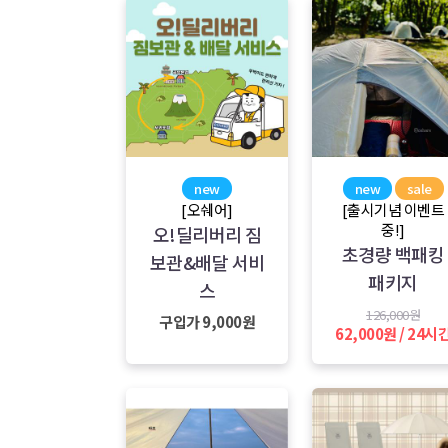
new
new
sale
[오쉐어]
[출시기념 이벤트
중!]
오!딜리버리 짐
초경량 백패킹
보관&배달 서비
패키지
스
126,000원
구입가 9,000원
62,000원 / 24시