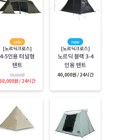
sale
new
[노르딕크로스]
[노르딕크로스]
4-5인용 터널형
노르딕 블랙 3-4
텐트
인용 텐트
40,000원 / 24시간
90,000원
60,000원 / 24시간