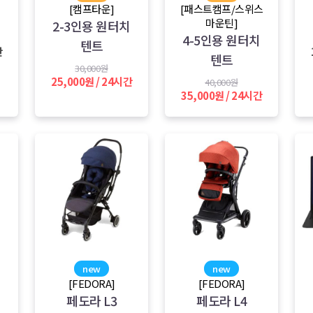
용
[캠프타운]
[패스트캠프/스위스
마운틴]
2-3인용 원터치
4-5인용 원터치
텐트
간
텐트
30,000원
25,000원 / 24시간
40,000원
35,000원 / 24시간
new
new
[FEDORA]
[FEDORA]
페도라 L3
페도라 L4