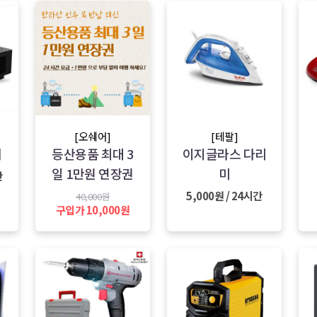
[오쉐어]
[테팔]
터
등산용품 최대 3
이지글라스 다리
일 1만원 연장권
미
간
5,000원 / 24시간
40,000원
구입가 10,000원