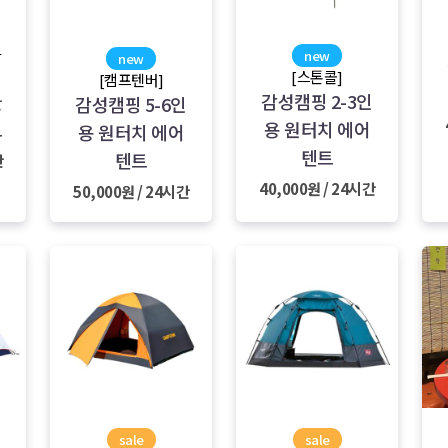
new
활
new
[스톤콜]
[캠프텐버]
감성캠핑 2-3인
클
감성캠핑 5-6인
용 원터치 에어
트
용 원터치 에어
텐트
텐트
간
40,000원 / 24시간
50,000원 / 24시간
sale
sale