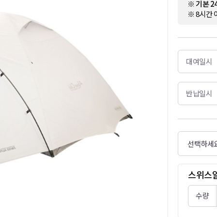
※ 기본 
※ 8시간 
대여일시
반납일시
스위스알
수량