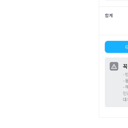
합계
꼭
-
-
-
인
대