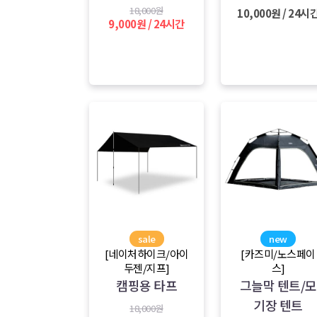
18,000원
10,000원 / 24시
9,000원 / 24시간
sale
new
[네이처하이크/아이
[카즈미/노스페이
두젠/지프]
스]
캠핑용 타프
그늘막 텐트/모
기장 텐트
18,000원