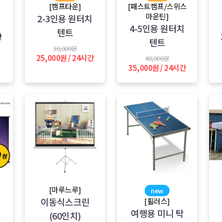
용
[캠프타운]
[패스트캠프/스위스
마운틴]
2-3인용 원터치
4-5인용 원터치
텐트
간
텐트
30,000원
25,000원 / 24시간
40,000원
35,000원 / 24시간
[마루느루]
new
이동식스크린
[휠러스]
여행용 미니 탁
(60인치)