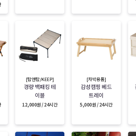
간
[탑앤탑/KEEP]
[차박용품]
경량 백패킹 테
감성캠핑 베드
이블
트레이
간
12,000원 / 24시간
5,000원 / 24시간