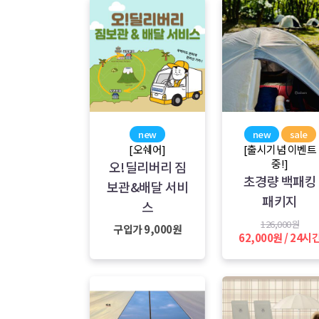
new
new
sale
[오쉐어]
[출시기념 이벤트
중!]
오!딜리버리 짐
초경량 백패킹
보관&배달 서비
패키지
스
126,000원
구입가 9,000원
62,000원 / 24시