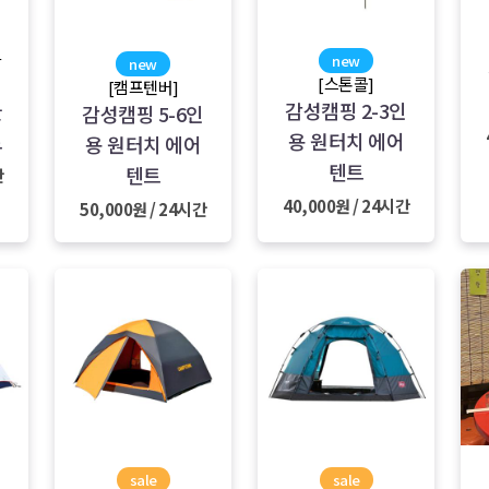
new
활
new
[스톤콜]
[캠프텐버]
감성캠핑 2-3인
클
감성캠핑 5-6인
용 원터치 에어
트
용 원터치 에어
텐트
텐트
간
40,000원 / 24시간
50,000원 / 24시간
sale
sale