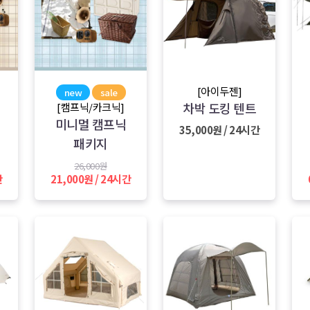
[아이두젠]
new
sale
차박 도킹 텐트
[캠프닉/카크닉]
미니멀 캠프닉
35,000원 / 24시간
패키지
26,000원
간
21,000원 / 24시간