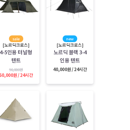
sale
new
[노르딕크로스]
[노르딕크로스]
4-5인용 터널형
노르딕 블랙 3-4
텐트
인용 텐트
40,000원 / 24시간
90,000원
60,000원 / 24시간