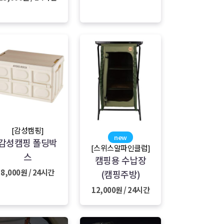
[감성캠핑]
new
감성캠핑 폴딩박
[스위스알파인클럽]
스
캠핑용 수납장
8,000원 / 24시간
(캠핑주방)
12,000원 / 24시간