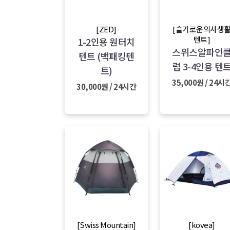
[ZED]
[슬기로운의사생
텐트]
1-2인용 원터치
스위스알파인
텐트 (백패킹텐
럽 3-4인용 텐
트)
35,000원 / 24시
30,000원 / 24시간
[Swiss Mountain]
[kovea]