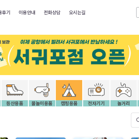
용후기
이용안내
전화상담
오시는길
등산용품
물놀이용품
캠핑용품
전자기기
놀거리