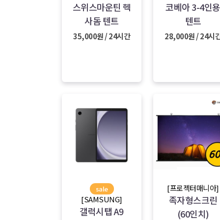
스위스마운틴 헥
코베아 3-4인
사돔 텐트
텐트
35,000원 / 24시간
28,000원 / 24시
[프로젝터매니아]
sale
족자형스크린
[SAMSUNG]
갤럭시탭 A9
(60인치)