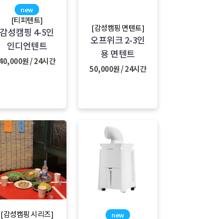
new
[티피텐트]
[감성캠핑 면텐트]
감성캠핑 4-5인
오프위크 2-3인
인디언텐트
용 면텐트
40,000원 / 24시간
50,000원 / 24시간
[감성캠핑 시리즈]
new