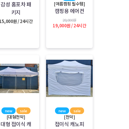
감성 홈포차 패
[여름캠핑 필수템]
캠핑용 에어컨
키지
28,000원
15,000원 / 24시간
19,000원 / 24시간
new
sale
new
sale
[대형천막]
[천막]
대형 접이식 캐
접이식 캐노피