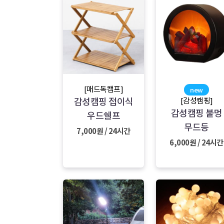
[매드독캠프]
new
감성캠핑 접이식
[감성캠핑]
감성캠핑 불멍
우드쉘프
무드등
7,000원 / 24시간
6,000원 / 24시간