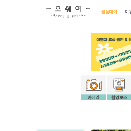
물품대여
이
카메라
촬영보조