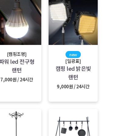
[캠핑조명]
new
파워 led 전구형
[일광표]
캠핑 led 밝은빛
랜턴
랜턴
7,000원 / 24시간
9,000원 / 24시간